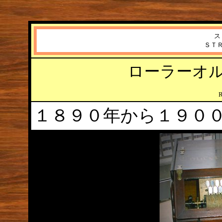
ス
ＳＴ
ローラーオ
１８９０年から１９０