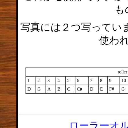
も
写真には２つ写ってい
使わ
rolle
1
2
3
4
5
6
7
8
9
10
D
G
A
B
C
C#
D
E
F#
G
ローラーオ