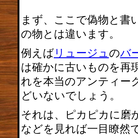
まず、ここで偽物と書
の物とは違います。
例えば
リュージュ
の
バ
は確かに古いものを再
れを本当のアンティー
どいないでしょう。
それは、ピカピカに磨
などを見れば一目瞭然