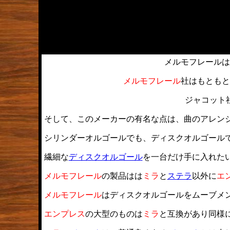
メルモフレールは
メルモフレール
社はもともと
ジャコット
そして、このメーカーの有名な点は、曲のアレン
シリンダーオルゴールでも、ディスクオルゴール
繊細な
ディスクオルゴール
を一台だけ手に入れた
メルモフレール
の製品はは
ミラ
と
ステラ
以外に
エ
メルモフレール
はディスクオルゴールをムーブメ
エンプレス
の大型のものは
ミラ
と互換があり同様