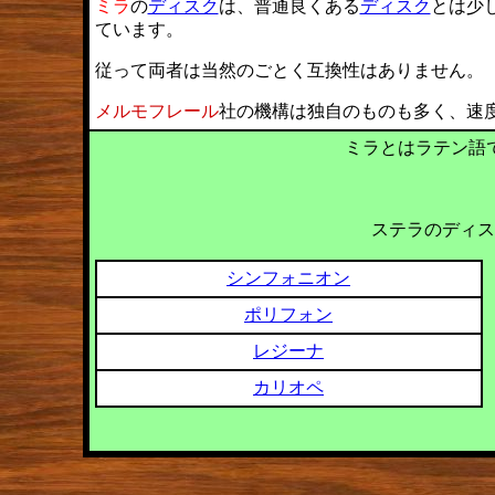
ミラ
の
ディスク
は、普通良くある
ディスク
とは少
ています。
従って両者は当然のごとく互換性はありません。
メルモフレール
社の機構は独自のものも多く、速
ミラとはラテン語
ステラのディス
シンフォニオン
ポリフォン
レジーナ
カリオペ